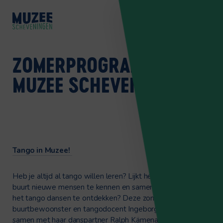
ZOMERPROGRAMMA BIJ
MUZEE SCHEVENINGEN
Tango in Muzee!
Heb je altijd al tango willen leren? Lijkt het je leuk om in de
buurt nieuwe mensen te kennen en samen de magie van
het tango dansen te ontdekken? Deze zomer is
buurtbewoonster en tangodocent Ingeborg van der Meer
samen met haar danspartner Ralph Kämena in Muzee om in