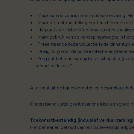
“Maak van de voortuin een museale ervaring. He
“Maak de tentoonstellingen interactiever en de c
“Herplaats de Halve Vleet maar professionalisee
“Maak gebruik van de verdiepingshoogte in het g
“Presenteer de buitencollectie in de binnentuin 
“Draag zorg voor de buitencollectie en presente
“Zorg dat het museum tijdens sluitingstijd (overda
gevoel in de wijk”
Alle input uit de bijeenkomsten en gesprekken he
Onderstaand lijstje geeft naar ons idee een goed b
Toekomstbestendig (inclusief verduurzaming)
Het beheer en behoud van ons Schevenings erfgoed