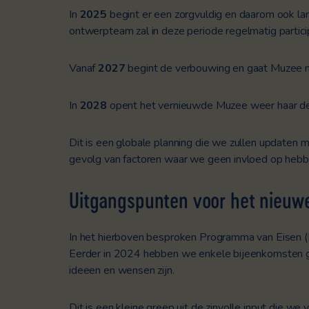
In
2025
begint er een zorgvuldig en daarom ook la
ontwerpteam zal in deze periode regelmatig partic
Vanaf
2027
begint de verbouwing en gaat Muzee na
In
2028
opent het vernieuwde Muzee weer haar de
Dit is een globale planning die we zullen updaten m
gevolg van factoren waar we geen invloed op hebb
Uitgangspunten
voor het nieuw
In het hierboven besproken Programma van Eisen 
Eerder in 2024 hebben we enkele bijeenkomsten g
ideeen en wensen zijn.
Dit is een kleine greep uit de zinvolle input die 