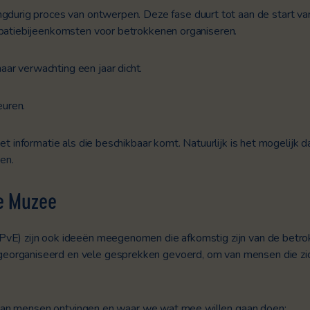
ngdurig proces van ontwerpen. Deze fase duurt tot aan de start 
ipatiebijeenkomsten voor betrokkenen organiseren.
ar verwachting een jaar dicht.
uren.
et informatie als die beschikbaar komt. Natuurlijk is het mogelijk 
en.
e
Muzee
(PvE) zijn ook ideeën meegenomen die afkomstig zijn van de bet
eorganiseerd en vele gesprekken gevoerd, om van mensen die zi
we van mensen ontvingen en waar we wat mee willen gaan doen: