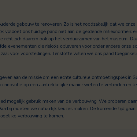
rouderde gebouw te renoveren. Zo is het noodzakelijk dat we onze 
k voldoet ons huidige pand niet aan de geldende milieunormen: er 
atie richt zich daarom ook op het verduurzamen van het museum.
Daa
efde evenementen die risico’s opleveren voor onder andere onze sch
zaal voor voorstellingen.
Tenslotte willen we ons pand toegankeli
g geven aan de missie om een echte culturele ontmoetingsplek in
n innovatie op een aantrekkelijke manier weten te verbinden en te
goed mogelijk gebruik maken van de verbouwing. We proberen daa
Daarbij moeten we natuurlijk keuzes maken. De komende tijd gaan
mogelijke verbouwing te komen.