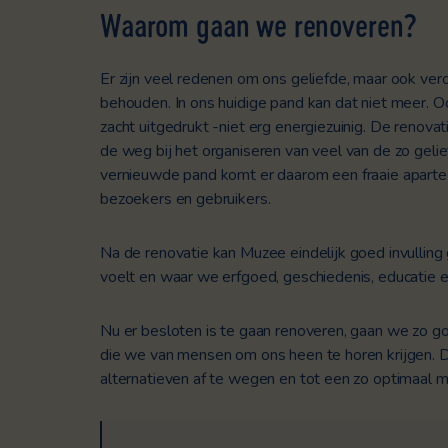
Waarom gaa
n we
renoveren
?
Er zijn veel redenen om ons geliefde, maar ook ve
behouden. In ons huidige pand kan dat niet meer.
Oo
zacht uitgedrukt -niet erg energiezuinig. De renov
de weg bij het organiseren van veel van de zo geli
vernieuwde pand komt er daarom een fraaie aparte 
bezoekers en gebruikers.
Na de renovatie kan Muzee eindelijk goed invullin
voelt en waar we erfgoed, geschiedenis, educatie e
Nu er besloten is te gaan renoveren, gaan we zo 
die we van mensen om ons heen te horen krijgen. 
alternatieven af te wegen en tot een zo optimaal 