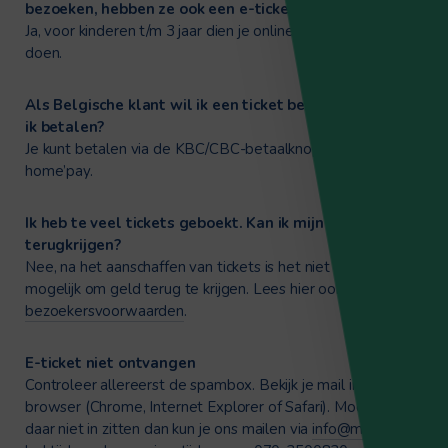
bezoeken, hebben ze ook een e-ticket nodig?
Ja, voor kinderen t/m 3 jaar dien je online een reservering te
doen.
Als Belgische klant wil ik een ticket bestellen, hoe kan
ik betalen?
Je kunt betalen via de KBC/CBC-betaalknop of ING
home’pay.
Ik heb te veel tickets geboekt. Kan ik mijn geld
terugkrijgen?
Nee, na het aanschaffen van tickets is het niet meer
mogelijk om geld terug te krijgen. Lees hier ook onze
bezoekersvoorwaarden
.
E-ticket niet ontvangen
Controleer allereerst de spambox. Bekijk je mail in een
browser (Chrome, Internet Explorer of Safari). Mochten ze
daar niet in zitten dan kun je ons mailen via
info@muzee.nl