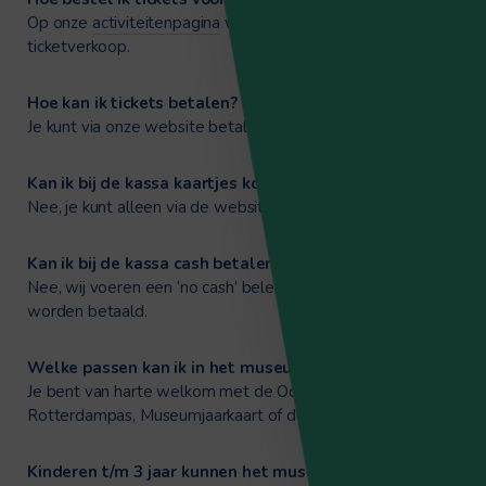
Op onze
activiteitenpagina
vindt je ons programma en
ticketverkoop.
Hoe kan ik tickets betalen?
Je kunt via onze website betalen via iDeal.
Kan ik bij de kassa kaartjes kopen?
Nee, je kunt alleen via de website kaartjes kopen.
Kan ik bij de kassa cash betalen?
Nee, wij voeren een ‘no cash’ beleid. Er kan alleen per pin
worden betaald.
Welke passen kan ik in het museum gebruiken?
Je bent van harte welkom met de Ooievaarspas, CJP pas,
Rotterdampas, Museumjaarkaart of donateurspas.
Kinderen t/m 3 jaar kunnen het museum gratis