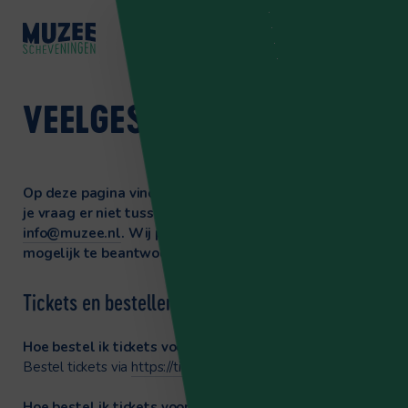
NL
EN
DE
VEELGESTELDE VRAGEN
Op deze pagina vind je de veelgestelde vragen. Staat
je vraag er niet tussen? Stuur een bericht naar
info@muzee.nl
. Wij proberen jouw vraag zo spoedig
mogelijk te beantwoorden.
Tickets en bestellen
Hoe bestel ik tickets voor het museum?
Bestel tickets via
https://tickets.muzeescheveningen.nl
Hoe bestel ik tickets voor de voorstellingen?