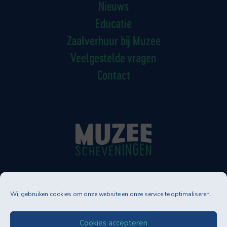
Nieuws
Educatie
Zaalverhuur bij Muzee
Veelgestelde vragen
Contact
Muzee Scheveningen
Wij gebruiken cookies om onze website en onze service te optimaliseren.
Neptunusstraat 90-92
2586 GT DEN HAAG
Tel. 070-3500830
Cookies accepteren
info@muzee.nl