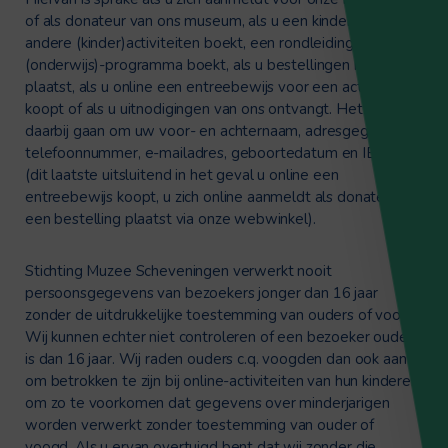
of als donateur van ons museum, als u een kinderpartijtje of
andere (kinder)activiteiten boekt, een rondleiding of een
(onderwijs)-programma boekt, als u bestellingen bij ons
plaatst, als u online een entreebewijs voor een activiteit
koopt of als u uitnodigingen van ons ontvangt. Het kan
daarbij gaan om uw voor- en achternaam, adresgegevens,
telefoonnummer, e-mailadres, geboortedatum en IBAN
(dit laatste uitsluitend in het geval u online een
entreebewijs koopt, u zich online aanmeldt als donateur of
een bestelling plaatst via onze webwinkel).
Stichting Muzee Scheveningen verwerkt nooit
persoonsgegevens van bezoekers jonger dan 16 jaar
zonder de uitdrukkelijke toestemming van ouders of voogd.
Wij kunnen echter niet controleren of een bezoeker ouder
is dan 16 jaar. Wij raden ouders c.q. voogden dan ook aan
om betrokken te zijn bij online-activiteiten van hun kinderen
om zo te voorkomen dat gegevens over minderjarigen
worden verwerkt zonder toestemming van ouder of
voogd. Als u ervan overtuigd bent dat wij zonder die