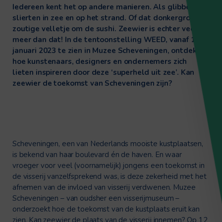
Iedereen kent het op andere manieren. Als glibberige
slierten in zee en op het strand. Of dat donkergroene
zoutige velletje om de sushi. Zeewier is echter veel
meer dan dat! In de tentoonstelling WEED, vanaf 15
januari 2023 te zien in
Muzee
Scheveningen, ontdek je
hoe kunstenaars, designers en ondernemers zich
lieten inspireren door deze ‘superheld uit zee’. Kan
zeewier de toekomst van Scheveningen zijn?
Scheveningen, een van Nederlands mooiste kustplaatsen,
is bekend van haar boulevard én de haven. En waar
vroeger voor veel (voornamelijk) jongens een toekomst in
de visserij vanzelfsprekend was, is deze zekerheid met het
afnemen van de invloed van visserij verdwenen.
Muzee
Scheveningen – van oudsher een visserijmuseum –
onderzoekt hoe de toekomst van de kustplaats eruit kan
zien. Kan zeewier de plaats van de visserij innemen? Op 12