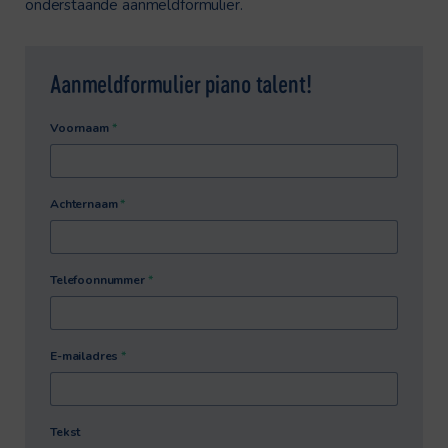
onderstaande aanmeldformulier.
Aanmeldformulier piano talent!
Voornaam
*
Achternaam
*
Telefoonnummer
*
E-mailadres
*
Tekst