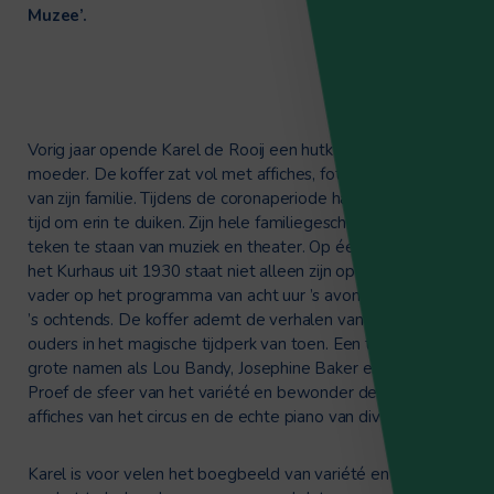
Muzee’.
Vorig jaar opende Karel de Rooij een hutkoffer van zijn
moeder. De koffer zat vol met affiches, foto’s en brieven
van zijn familie. Tijdens de coronaperiode had hij eindelijk
tijd om erin te duiken. Zijn hele familiegeschiedenis bleek in
teken te staan van muziek en theater. Op één affiche van
het Kurhaus uit 1930 staat niet alleen zijn opa maar ook zijn
vader op het programma van acht uur ’s avonds tot vier uur
’s ochtends. De koffer ademt de verhalen van Karels
ouders in het magische tijdperk van toen. Een tijd met
grote namen als Lou Bandy, Josephine Baker en Pia Beck.
Proef de sfeer van het variété en bewonder de prachtige
affiches van het circus en de echte piano van diva Pia Beck.
Karel is voor velen het boegbeeld van variété en zet zich in