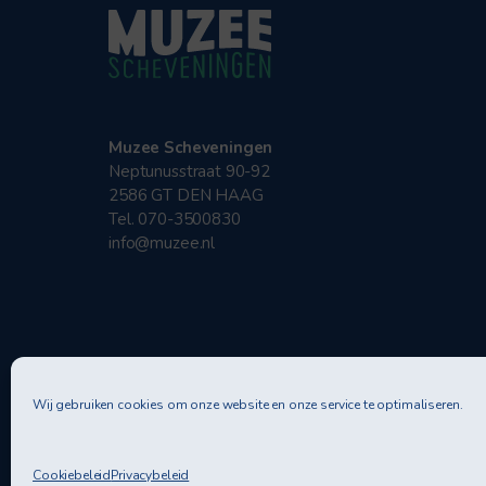
Muzee Scheveningen
Neptunusstraat 90-92
2586 GT DEN HAAG
Tel. 070-3500830
info@muzee.nl
Wij gebruiken cookies om onze website en onze service te optimaliseren.
Privac
Cookiebeleid
Privacybeleid