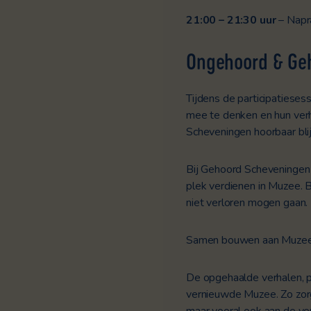
21:00 – 21:30 uur
– Napr
Ongehoord & Ge
Tijdens de participatiese
mee te denken en hun verh
Scheveningen hoorbaar bli
Bij Gehoord Scheveningen
plek verdienen in Muzee. B
niet verloren mogen gaan.
Samen bouwen aan Muze
De opgehaalde verhalen, 
vernieuwde Muzee. Zo zorg
maar vooral ook aan de v