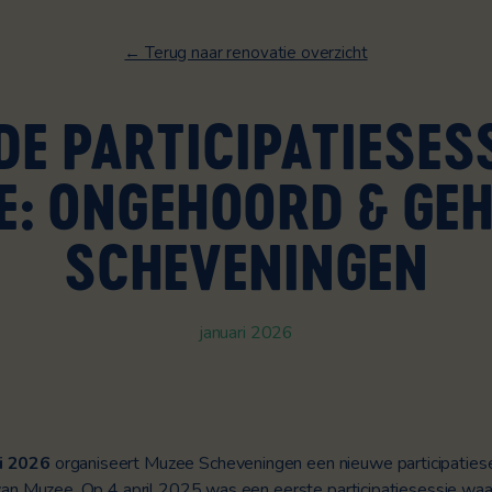
← Terug naar renovatie overzicht
E PARTICIPATIESESS
E: ONGEHOORD & GE
SCHEVENINGEN
januari 2026
i 2026
organiseert Muzee Scheveningen een nieuwe participatiese
an Muzee. Op 4 april 2025 was een eerste participatiesessie waari