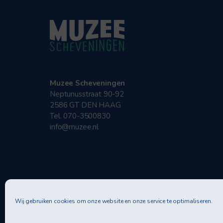
Muzee Scheveningen
Neptunusstraat 90-92
2586 GT DEN HAAG
Tel. 070-3500830
info@muzee.nl
Wij gebruiken cookies om onze website en onze service te optimaliseren.
Privac