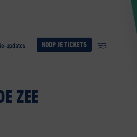
KOOP JE TICKETS
ie-updates
DE ZEE
’