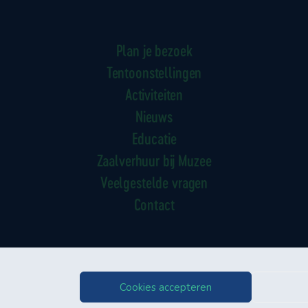
Plan je bezoek
Tentoonstellingen
Activiteiten
Nieuws
Educatie
Zaalverhuur bij Muzee
Veelgestelde vragen
Contact
Cookies accepteren
ybeleid
Bezoekersvoorwaarden
Contact
Cookiebeleid (EU)
© 2006-2026 Muzee Schev