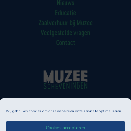
Nieuws
Educatie
Zaalverhuur bij Muzee
Veelgestelde vragen
Contact
Muzee Scheveningen
Wij gebruiken cookies om onze website en onze service te optimaliseren.
Neptunusstraat 90-92
2586 GT DEN HAAG
Tel. 070-3500830
Cookies accepteren
info@muzee.nl