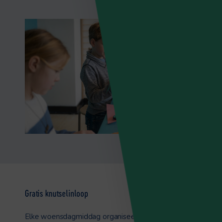
Gratis knutselinloop
Elke woensdagmiddag organiseert Muzee in het