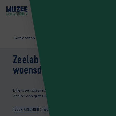
‹
Activiteiten
Zeelab | iedere
woensdagmiddag
Elke woensdagmiddag organiseert Muzee in het
Zeelab een gratis knutselinloop voor kinderen.
VOOR KINDEREN
WORKSHOP