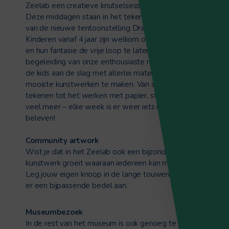
Zeelab een creatieve knutselsessie voor kinderen.
Deze middagen staan in het teken van de zee en
van de nieuwe tentoonstelling
Draad & Dracht.
Kinderen vanaf 4 jaar zijn welkom om mee te doen
en hun fantasie de vrije loop te laten. Onder
begeleiding van onze enthousiaste museumjuf gaan
de kids aan de slag met allerlei materialen om de
mooiste kunstwerken te maken. Van schilderen en
tekenen tot het werken met papier, stof en nog
veel meer – elke week is er weer iets nieuws te
beleven!
Community artwork
Wist je dat in het Zeelab ook een bijzonder
kunstwerk groeit waaraan iedereen kan meedoen?
Leg jouw eigen knoop in de lange touwen en hang
er een bijpassende bedel aan.
Museumbezoek
In de rest van het museum is ook genoeg te