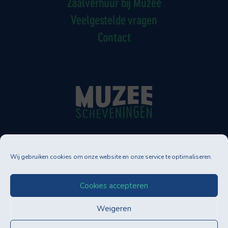
Zaalverhuur bij Muzee
Veelgestelde vragen
Contact
Muzee Scheveningen
Wij gebruiken cookies om onze website en onze service te optimaliseren.
Neptunusstraat 90-92
2586 GT DEN HAAG
Tel. 070-3500830
Cookies accepteren
info@muzee.nl
Weigeren