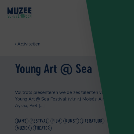
‹
Activiteiten
Young Art @ Sea
Vol trots presenteren we de zes talenten van het
Young Art @ Sea Festival: (v.l.n.r.) Moisés, Aina, Iin,
Aysha, Piet […]
DANS
FESTIVAL
FILM
KUNST
LITERATUUR
MUZIEK
THEATER