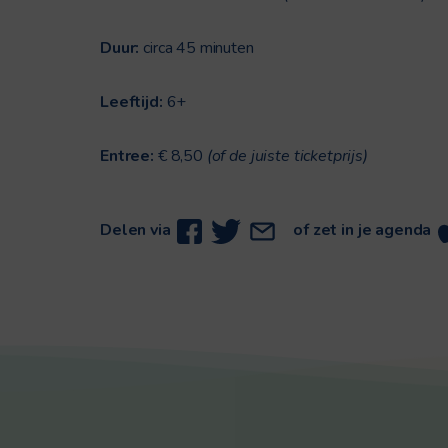
Duur:
circa 45 minuten
Leeftijd:
6+
Entree:
€ 8,50
(of de juiste ticketprijs)
Delen via
of zet in je agenda