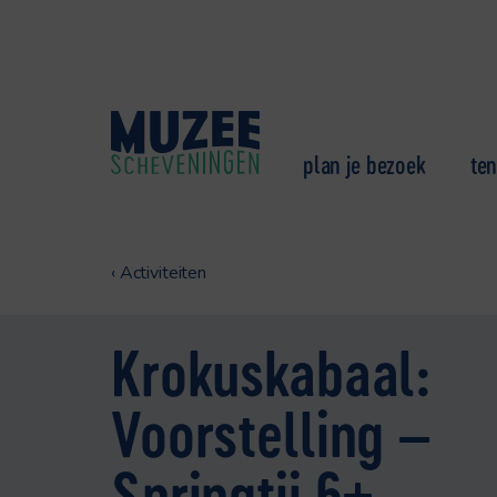
plan je bezoek
ten
‹
Activiteiten
Krokuskabaal:
Voorstelling –
Springtij 6+