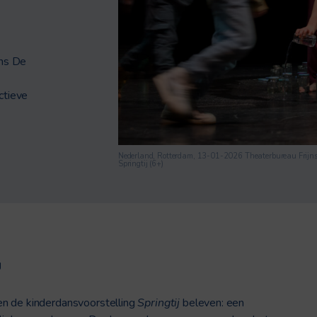
ens De
ctieve
Nederland, Rotterdam, 13-01-2026 Theaterbureau Frijns p
Springtij (6+)
g
en de kinderdansvoorstelling
Springtij
beleven: een