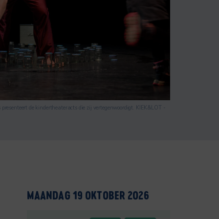
resenteert de kindertheateracts die zij vertegenwoordigt. KIEK&LOT -
MAANDAG 19 OKTOBER 2026