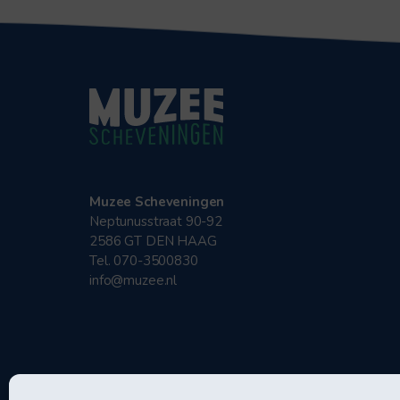
Muzee Scheveningen
Neptunusstraat 90-92
2586 GT DEN HAAG
Tel. 070-3500830
info@muzee.nl