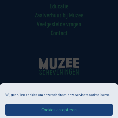
Educatie
Zaalverhuur bij Muzee
Veelgestelde vragen
Contact
Muzee Scheveningen
Wij gebruiken cookies om onze website en onze service te optimaliseren.
Neptunusstraat 90-92
2586 GT DEN HAAG
Tel. 070-3500830
Cookies accepteren
info@muzee.nl