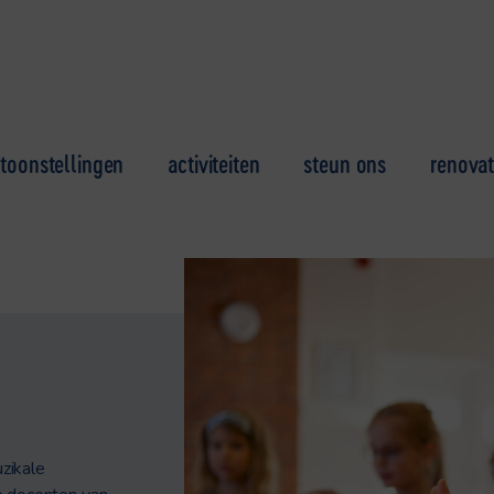
toonstellingen
activiteiten
steun ons
renovat
zikale