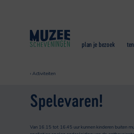
plan je bezoek
ten
‹
Activiteiten
Spelevaren!
Van 16.15 tot 16.45 uur kunnen kinderen buiten mu