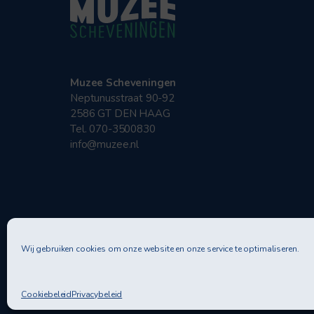
Muzee Scheveningen
Neptunusstraat 90-92
2586 GT DEN HAAG
Tel. 070-3500830
info@muzee.nl
Wij gebruiken cookies om onze website en onze service te optimaliseren.
Privac
Cookiebeleid
Privacybeleid