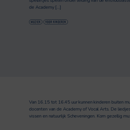
spelletjes spelen onder leiding van de enthousiast
de Academy […]
MUZIEK
VOOR KINDEREN
Van 16.15 tot 16.45 uur kunnen kinderen buiten muz
docenten van de Academy of Vocal Arts. De liedjes 
vissen en natuurlijk Scheveningen. Kom gezellig mu