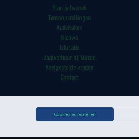
Plan je bezoek
Tentoonstellingen
Activiteiten
Nieuws
Educatie
Zaalverhuur bij Muzee
Veelgestelde vragen
Contact
Cookies accepteren
ybeleid
Bezoekersvoorwaarden
Contact
Cookiebeleid (EU)
© 2006-2026 Muzee Schev