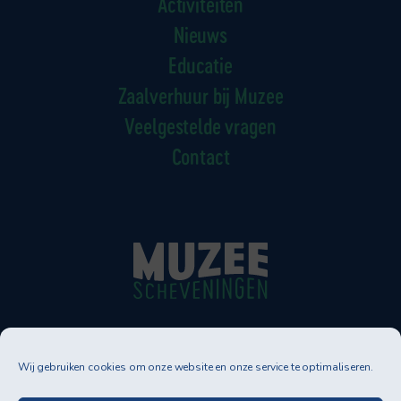
Activiteiten
Nieuws
Educatie
Zaalverhuur bij Muzee
Veelgestelde vragen
Contact
Muzee Scheveningen
Wij gebruiken cookies om onze website en onze service te optimaliseren.
Neptunusstraat 90-92
2586 GT DEN HAAG