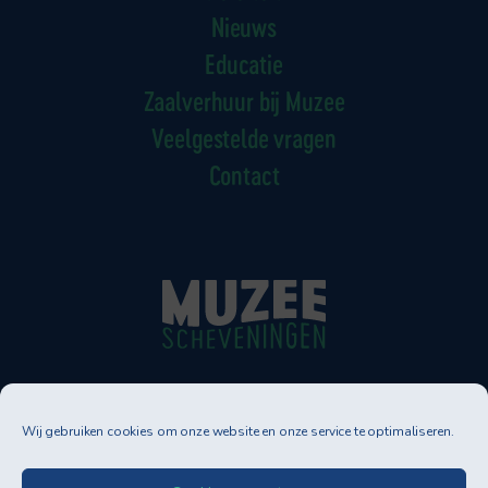
Nieuws
Educatie
Zaalverhuur bij Muzee
Veelgestelde vragen
Contact
Muzee Scheveningen
Wij gebruiken cookies om onze website en onze service te optimaliseren.
Neptunusstraat 90-92
2586 GT DEN HAAG
Tel. 070-3500830