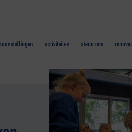
toonstellingen
activiteiten
steun ons
renovat
ken