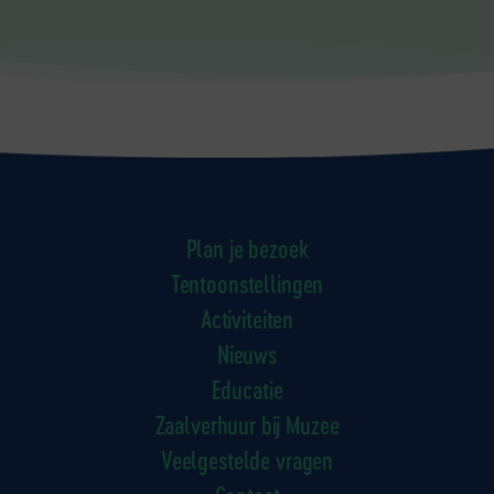
Plan je bezoek
Tentoonstellingen
Activiteiten
Nieuws
Educatie
Zaalverhuur bij Muzee
Veelgestelde vragen