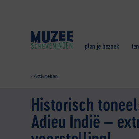
plan je bezoek
ten
‹
Activiteiten
Historisch toneel
Adieu Indië – ext
voorstelling!