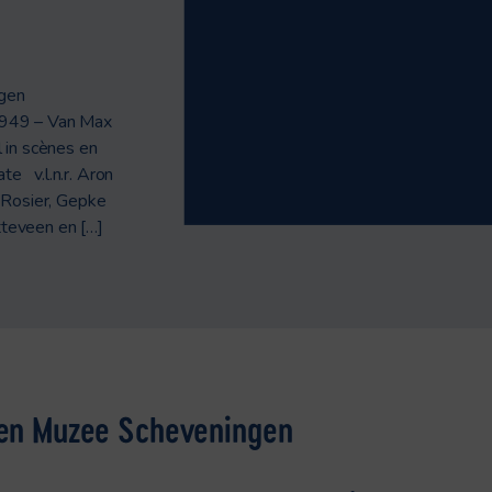
ngen
1949 – Van Max
 in scènes en
ate v.l.n.r. Aron
 Rosier, Gepke
teveen en […]
t en Muzee Scheveningen