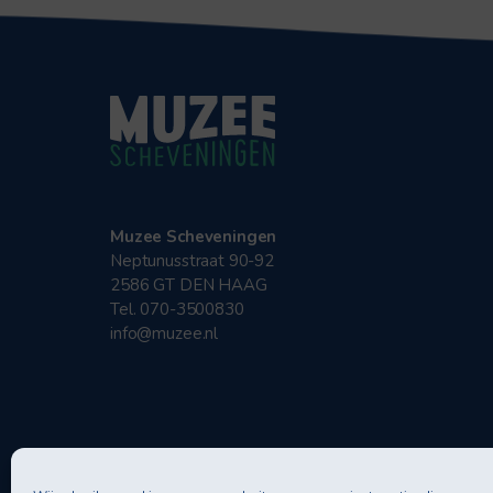
Muzee Scheveningen
Neptunusstraat 90-92
2586 GT DEN HAAG
Tel. 070-3500830
info@muzee.nl