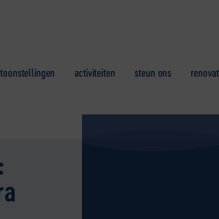
toonstellingen
activiteiten
steun ons
renovat
:
ra