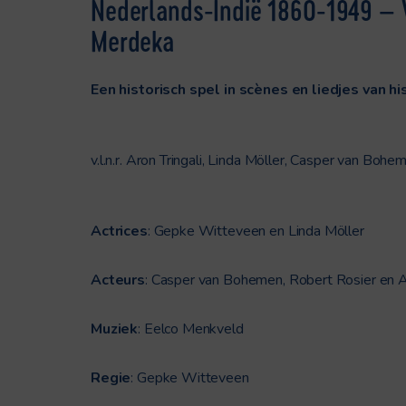
Nederlands-Indië 1860-1949 – 
Merdeka
Een historisch spel in scènes en liedjes van hi
v.l.n.r. Aron Tringali, Linda Möller, Casper van B
Actrices
: Gepke Witteveen en Linda Möller
Acteurs
: Casper van Bohemen, Robert Rosier en Ar
Muziek
: Eelco Menkveld
Regie
: Gepke Witteveen