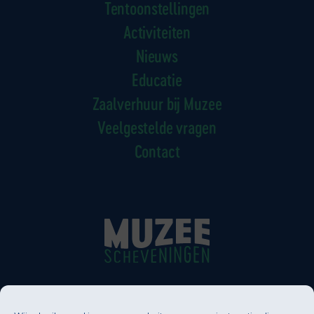
Tentoonstellingen
Activiteiten
Nieuws
Educatie
Zaalverhuur bij Muzee
Veelgestelde vragen
Contact
Muzee Scheveningen