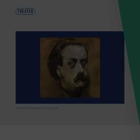
THEATER
Het Portret Spreekt Max Havelaar