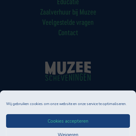
Educatie
Zaalverhuur bij Muzee
Veelgestelde vragen
Contact
Muzee Scheveningen
Wij gebruiken cookies om onze website en onze service te optimaliseren.
Neptunusstraat 90-92
2586 GT DEN HAAG
Tel. 070-3500830
Cookies accepteren
info@muzee.nl
Weigeren