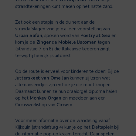
strandtekeningen kunt maken op het natte zand.
Zet ook een stapje in de duinen: aan de
strandafslagen vind je o.a. een voorstelling van
Urban Safari
, spoken word van
Poetry at Sea
en
kom je de
Zingende Mobiele IJscoman
tegen
(strandslag 7 en 8) die Italiaanse liederen zingt
terwijl hij heerlijk ijs uitdeelt.
Op de route is er veel voor kinderen te doen: Bij de
Jutterskeet van Ome Jan
kunnen zij leren wat
allemanseindjes zijn en hoe je die moet knopen.
Daarnaast kunnen ze hun draaiorgel diploma halen
op het
Monkey Organ
en meedoen aan een
Circusworkshop van
Circaso
.
Voor meer informatie over de wandeling vanaf
Kijkduin (strandafslag 4) kun je op het Deltaplein bij
de informatie pop-up kraam terecht. Daar spelen