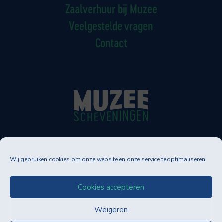
Zaalverhuur bij Muzee
Veelgestelde vragen
Contact
Muzee Scheveningen
Wij gebruiken cookies om onze website en onze service te optimaliseren.
Neptunusstraat 90-92
2586 GT DEN HAAG
Tel. 070-3500830
Cookies accepteren
info@muzee.nl
Weigeren