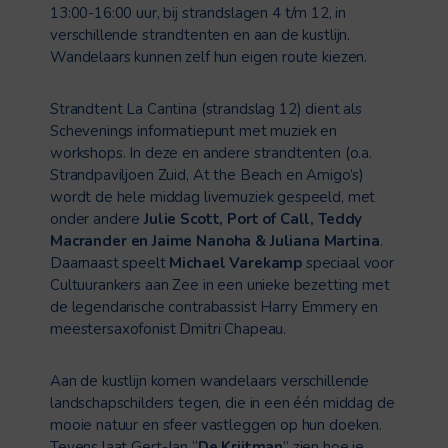
13:00-16:00 uur, bij strandslagen 4 t/m 12, in
verschillende strandtenten en aan de kustlijn.
Wandelaars kunnen zelf hun eigen route kiezen.
Strandtent La Cantina (strandslag 12) dient als
Schevenings informatiepunt met muziek en
workshops. In deze en andere strandtenten (o.a.
Strandpaviljoen Zuid, At the Beach en Amigo’s)
wordt de hele middag livemuziek gespeeld, met
onder andere
Julie Scott, Port of Call, Teddy
Macrander en Jaime Nanoha & Juliana Martina
.
Daarnaast speelt
Michael Varekamp
speciaal voor
Cultuurankers aan Zee in een unieke bezetting met
de legendarische contrabassist Harry Emmery en
meestersaxofonist Dmitri Chapeau.
Aan de kustlijn komen wandelaars verschillende
landschapschilders tegen, die in een één middag de
mooie natuur en sfeer vastleggen op hun doeken.
Tevens laat Gert-Jan “
De Krijtman
” zien hoe je