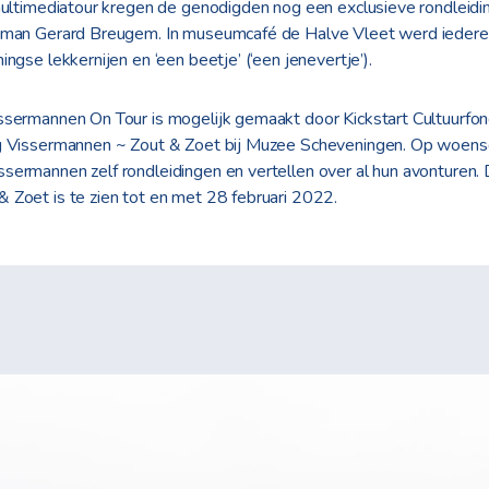
 multimediatour kregen de genodigden nog een exclusieve rondleid
erman Gerard Breugem. In museumcafé de Halve Vleet werd iedere
ngse lekkernijen en ‘een beetje’ (‘een jenevertje’).
ssermannen On Tour is mogelijk gemaakt door Kickstart Cultuurfon
ng Vissermannen ~ Zout & Zoet bij Muzee Scheveningen. Op woens
sermannen zelf rondleidingen en vertellen over al hun avonturen. 
 Zoet is te zien tot en met 28 februari 2022.