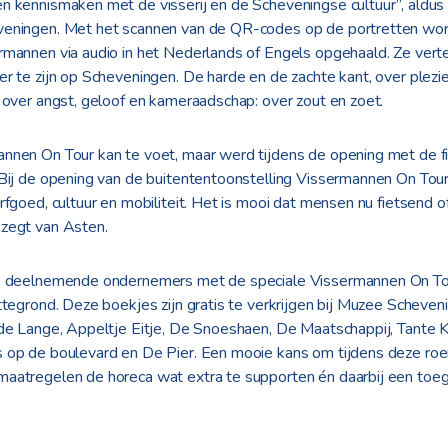
n kennismaken met de visserij en de Scheveningse cultuur”, aldus
veningen. Met het scannen van de QR-codes op de portretten wor
rmannen via audio in het Nederlands of Engels opgehaald. Ze verte
r te zijn op Scheveningen. De harde en de zachte kant, over plezier
 over angst, geloof en kameraadschap: over zout en zoet.
nnen On Tour kan te voet, maar werd tijdens de opening met de 
“Bij de opening van de buitententoonstelling Vissermannen On Tou
rfgoed, cultuur en mobiliteit. Het is mooi dat mensen nu fietsend o
zegt van Asten.
de deelnemende ondernemers met de speciale Vissermannen On To
ttegrond. Deze boekjes zijn gratis te verkrijgen bij Muzee Scheve
 de Lange, Appeltje Eitje, De Snoeshaen, De Maatschappij, Tante K
 op de boulevard en De Pier. Een mooie kans om tijdens deze roer
aatregelen de horeca wat extra te supporten én daarbij een toeg