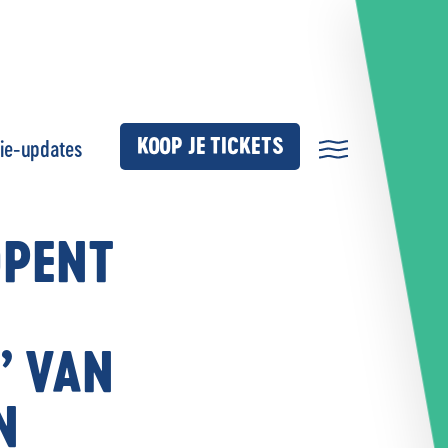
KOOP JE TICKETS
ie-updates
OPENT
’ VAN
N