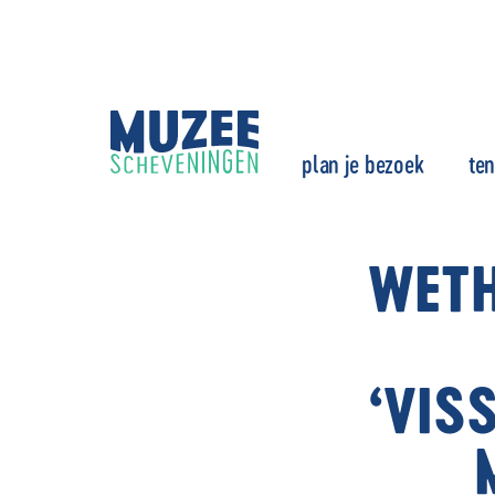
plan je bezoek
ten
WETH
‘VIS