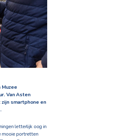
n Muzee
ur. Van Asten
 zijn smartphone en
.
ngen letterlijk oog in
e mooie portretten