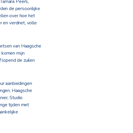
 Tamara Peers,
den de persoonlijke
llen over hoe het
 en verdriet, volle
fietsen van Haagsche
r komen mijn
f lopend de zuilen
ur aanbiedingen
ningen, Haagsche
nier, Studio
ige tijden met
ankelijke